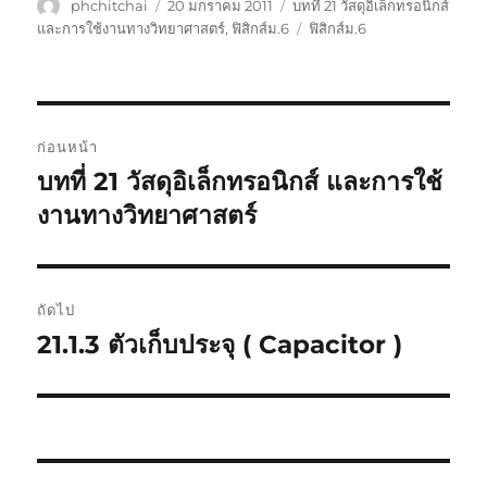
ผู้
เขียน
หมวด
phchitchai
20 มกราคม 2011
บทที่ 21 วัสดุอิเล็กทรอนิกส์
เขียน
เมื่อ
หมู่
ป้าย
และการใช้งานทางวิทยาศาสตร์
,
ฟิสิกส์ม.6
ฟิสิกส์ม.6
กำกับ
แนะแนว
ก่อนหน้า
เรื่อง
บทที่ 21 วัสดุอิเล็กทรอนิกส์ และการใช้
เรื่อง
ก่อน
งานทางวิทยาศาสตร์
หน้า:
ถัดไป
21.1.3 ตัวเก็บประจุ ( Capacitor )
เรื่อง
ต่อ
ไป: