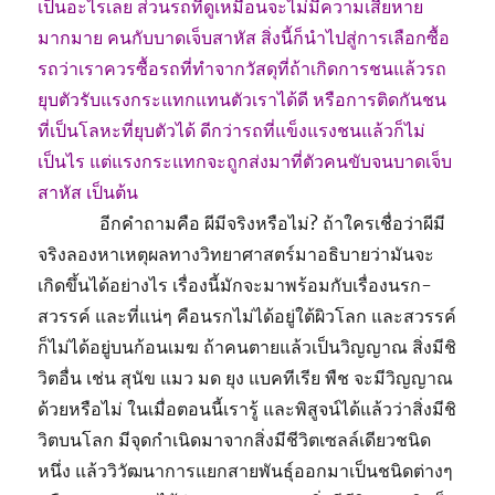
เป็นอะไรเลย ส่วนรถที่ดูเหมือนจะไม่มีความเสียหาย
มากมาย คนกับบาดเจ็บสาหัส สิ่งนี้ก็นำไปสู่การเลือกซื้อ
รถว่าเราควรซื้อรถที่ทำจากวัสดุที่ถ้าเกิดการชนแล้วรถ
ยุบตัวรับแรงกระแทกแทนตัวเราได้ดี หรือการติดกันชน
ที่เป็นโลหะที่ยุบตัวได้ ดีกว่ารถที่แข็งแรงชนแล้วก็ไม่
เป็นไร แต่แรงกระแทกจะถูกส่งมาที่ตัวคนขับจนบาดเจ็บ
สาหัส เป็นต้น
………….
อีกคำถามคือ ผีมีจริงหรือไม่? ถ้าใครเชื่อว่าผีมี
จริงลองหาเหตุผลทางวิทยาศาสตร์มาอธิบายว่ามันจะ
เกิดขึ้นได้อย่างไร เรื่องนี้มักจะมาพร้อมกับเรื่องนรก-
สวรรค์ และที่แน่ๆ คือนรกไม่ได้อยู่ใต้ผิวโลก และสวรรค์
ก็ไม่ได้อยู่บนก้อนเมฆ ถ้าคนตายแล้วเป็นวิญญาณ สิ่งมีชิ
วิตอื่น เช่น สุนัข แมว มด ยุง แบคทีเรีย พืช จะมีวิญญาณ
ด้วยหรือไม่ ในเมื่อตอนนี้เรารู้ และพิสูจน์ได้แล้วว่าสิ่งมีชิ
วิตบนโลก มีจุดกำเนิดมาจากสิ่งมีชีวิตเซลล์เดียวชนิด
หนึ่ง แล้ววิวัฒนาการแยกสายพันธุ์ออกมาเป็นชนิดต่างๆ