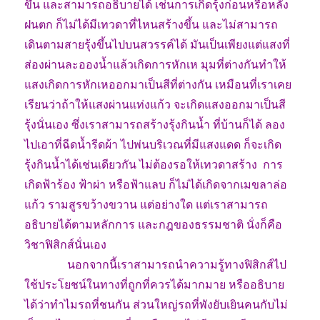
ขึ้น และสามารถอธิบายได้ เช่นการเกิดรุ้งก่อนหรือหลัง
ฝนตก ก็ไม่ได้มีเทวดาที่ไหนสร้างขึ้น และไม่สามารถ
เดินตามสายรุ้งขึ้นไปบนสวรรค์ได้ มันเป็นเพียงแต่แสงที่
ส่องผ่านละอองน้ำแล้วเกิดการหักเห มุมที่ต่างกันทำให้
แสงเกิดการหักเหออกมาเป็นสีที่ต่างกัน เหมือนที่เราเคย
เรียนว่าถ้าให้แสงผ่านแท่งแก้ว จะเกิดแสงออกมาเป็นสี
รุ้งนั่นเอง ซึ่งเราสามารถสร้างรุ้งกินน้ำ ที่บ้านก็ได้ ลอง
ไปเอาที่ฉีดน้ำรีดผ้า ไปพ่นบริเวณที่มีแสงแดด ก็จะเกิด
รุ้งกินน้ำได้เช่นเดียวกัน ไม่ต้องรอให้เทวดาสร้าง การ
เกิดฟ้าร้อง ฟ้าผ่า หรือฟ้าแลบ ก็ไม่ได้เกิดจากเมขลาล่อ
แก้ว รามสูรขว้างขวาน แต่อย่างใด แต่เราสามารถ
อธิบายได้ตามหลักการ และกฎของธรรมชาติ นั่งก็คือ
วิชาฟิสิกส์นั่นเอง
………….
นอกจากนี้เราสามารถนำความรู้ทางฟิสิกส์ไป
ใช้ประโยชน์ในทางที่ถูกที่ควรได้มากมาย หรืออธิบาย
ได้ว่าทำไมรถที่ชนกัน ส่วนใหญ่รถที่พังยับเยินคนกับไม่