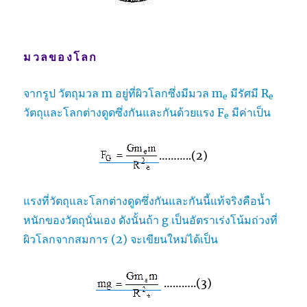
มวลของโลก
จากรูป วัตถุมวล m อยู่ที่ผิวโลกซึ่งมีมวล m
มีรัศมี R
e
e
วัตถุและโลกต่างดูดซึ่งกันและกันด้วยแรง F
มีค่าเป็น
e
………..(2)
แรงที่วัตถุและโลกต่างดูดซึ่งกันและกันนี้แท้จริงคือน้ำ
หนักของวัตถุนั่นเอง ดังนั้นถ้า g เป็นอัตราเร่งโน้มถ่วงที่
ผิวโลกจากสมการ (2) จะเขียนใหม่ได้เป็น
………..(3)