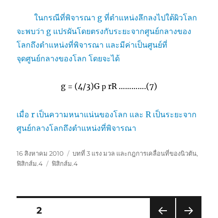
ในกรณีที่พิจารณา g ที่ตำแหน่งลึกลงไปใต้ผิวโลก
จะพบว่า g แปรผันโดยตรงกับระยะจากศูนย์กลางของ
โลกถึงตำแหน่งที่พิจารณา และมีค่าเป็นศูนย์ที่
จุดศูนย์กลางของโลก โดยจะได้
g = (4/3)G
p
rR ………….(7)
เมื่อ r เป็นความหนาแน่นของโลก และ R เป็นระยะจาก
ศูนย์กลางโลกถึงตำแหน่งที่พิจารณา
เขียน
หมวด
16 สิงหาคม 2010
บทที่ 3 แรง มวล และกฎการเคลื่อนที่ของนิวตัน
,
เมื่อ
ป้าย
หมู่
ฟิสิกส์ม.4
ฟิสิกส์ม.4
กำกับ
แนะแนว
หน้า
2