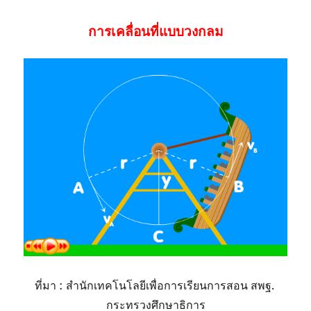
การเคลื่อนที่แบบวงกลม
ที่มา : สำนักเทคโนโลยีเพื่อการเรียนการสอน สพฐ.
กระทรวงศึกษาธิการ