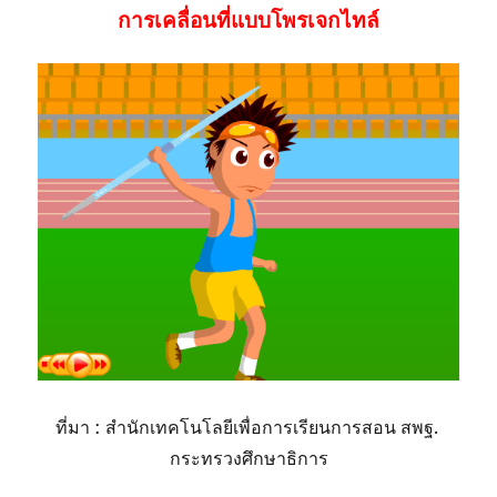
การเคลื่อนที่แบบโพรเจกไทล์
ที่มา : สำนักเทคโนโลยีเพื่อการเรียนการสอน สพฐ.
กระทรวงศึกษาธิการ