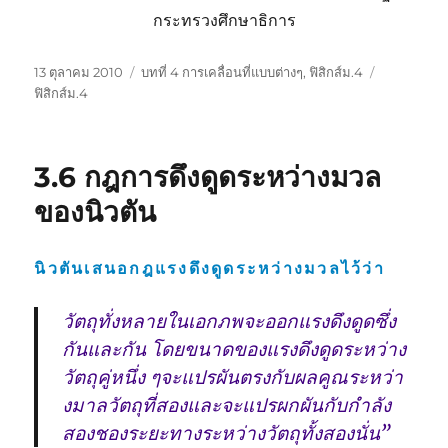
กระทรวงศึกษาธิการ
เขียน
หมวด
ป้าย
13 ตุลาคม 2010
บทที่ 4 การเคลื่อนที่แบบต่างๆ
,
ฟิสิกส์ม.4
เมื่อ
หมู่
กำกับ
ฟิสิกส์ม.4
3.6 กฎการดึงดูดระหว่างมวล
ของนิวตัน
นิวตันเสนอกฎแรงดึงดูดระหว่างมวลไว้ว่า
วัตถุทั่งหลายในเอกภพจะออกแรงดึงดูดซึ่ง
กันและกัน โดยขนาดของแรงดึงดูดระหว่าง
วัตถุคู่หนึ่ง ๆจะแปรผันตรงกับผลคูณระหว่า
งมาลวัตถุที่สองและจะแปรผกผันกับกำลัง
สองชองระยะทางระหว่างวัตถุทั้งสองนั่น”