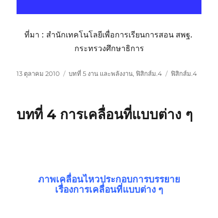
ที่มา : สำนักเทคโนโลยีเพื่อการเรียนการสอน สพฐ.
กระทรวงศึกษาธิการ
เขียน
หมวด
ป้าย
13 ตุลาคม 2010
บทที่ 5 งาน และพลังงาน
,
ฟิสิกส์ม.4
ฟิสิกส์ม.4
เมื่อ
หมู่
กำกับ
บทที่ 4 การเคลื่อนที่แบบต่าง ๆ
บทที่ 4 การเคลื่อนที่แบบต่าง ๆ
ภาพเคลื่อนไหวประกอบการบรรยาย
เรื่องการเคลื่อนที่แบบต่าง ๆ