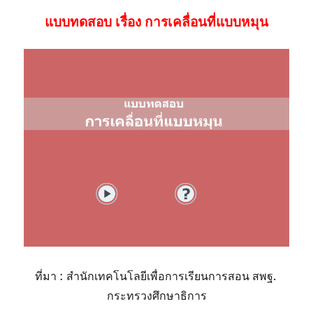
แบบทดสอบ เรื่อง การเคลื่อนที่แบบหมุน
ที่มา : สำนักเทคโนโลยีเพื่อการเรียนการสอน สพฐ.
กระทรวงศึกษาธิการ