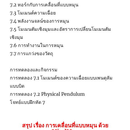
7.2 ทอร์กกับการเคลื่อนที่แบบหมุน
7.3 โมเมนต์ความเฉื่อย
7.4 พลังงานจลน์ของการหมุน
7.5 โมเมนตัมเชิงมุมและอัตราการเปลี่ยนโมเมนตัม
เชิงมุม
7.6 การทำงานในการหมุน
7.7 การแกว่งของวัตถุ
การทดลองและกิจกรรม
การทดลอง 7.1 โมเมนต์ของความเฉื่อยแบบเพนดุลัม
แบบบิด
การทดลอง 7.2 Physical Pendulum
โจทย์แบบฝึกหัด 7
สรุป เรื่อง
การเคลื่อนที่แบบหมุน
ด้วย