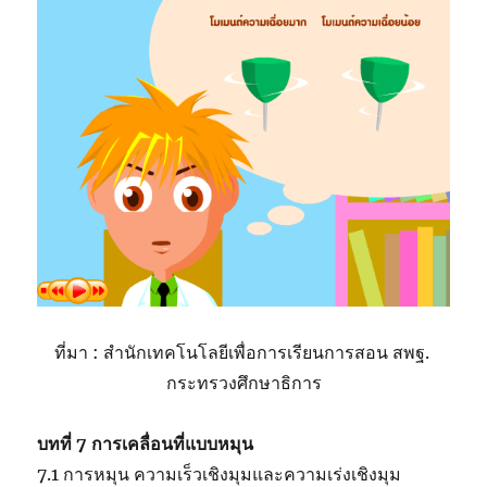
ที่มา : สำนักเทคโนโลยีเพื่อการเรียนการสอน สพฐ.
กระทรวงศึกษาธิการ
บทที่ 7 การเคลื่อนที่แบบหมุน
7.1 การหมุน ความเร็วเชิงมุมและความเร่งเชิงมุม