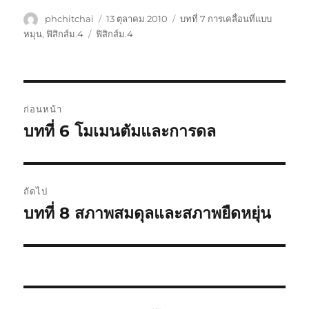
ผู้
เขียน
หมวด
phchitchai
13 ตุลาคม 2010
บทที่ 7 การเคลื่อนที่แบบ
เขียน
เมื่อ
หมู่
ป้าย
หมุน
,
ฟิสิกส์ม.4
ฟิสิกส์ม.4
กำกับ
แนะแนว
ก่อนหน้า
เรื่อง
บทที่ 6 โมเมนตัมและการดล
เรื่อง
ก่อน
หน้า:
ถัดไป
บทที่ 8 สภาพสมดุลและสภาพยืดหยุ่น
เรื่อง
ต่อ
ไป: